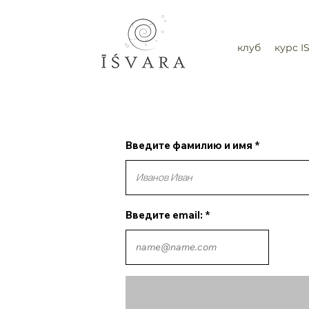
клуб
курс I
Введите фамилию и имя
Введите email: