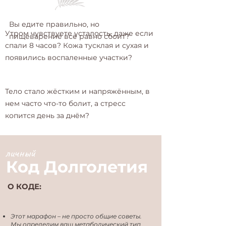
Вы едите правильно, но
Утром чувствуете усталость, даже если
пищеварение всё равно сбоит?
спали 8 часов? Кожа тусклая и сухая и
появились воспаленные участки?
Тело стало жёстким и напряжённым, в
нем часто что-то болит, а стресс
копится день за днём?
личный
Код Долголетия
О КОДЕ:
Этот марафон – не просто общие советы.
Мы определим ваш метаболический тип