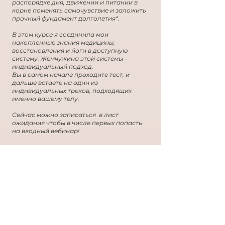
распорядке дня, движении и питании в
корне поменять самочувствие и заложить
прочный фундамент долголетия*.
В этом курсе я соединила мои
накопленные знания медицины,
восстановления и йоги в доступную
систему. Жемчужина этой системы -
индивидуальный подход.
Вы в самом начале проходите тест, и
дальше встаете на один из
индивидуальных треков, подходящих
именно вашему телу.
Сейчас можно записаться в лист
ожидания чтобы в числе первых попасть
на вводный вебинар!
записаться на вебинар
* Курс «Личный Код Долголетия» носит
информационный характер.
Материалы не являются медицинскими
рекомендациями, не заменяют
консультацию врача. Результаты