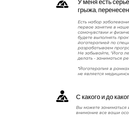
У меня есть серь
грыжа, перенесенн
Есть набор заболевани
первое занятие в наше
самочувствии и физичес
будете выполнять прак
йогатерапией по спец
разрабатываем програ
Не забывайте, "Йога ле
делать - заниматься ре
*Йогатерапия в рамка
не является медицинск
С какого и до как
Вы можете заниматься й
внимание все ваши осо