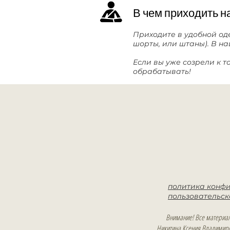
В чем приходить н
Приходите в удобной од
шорты, или штаны). В н
Если вы уже созрели к т
обрабатывать!
политика конф
пользовательс
Внимание! Все материал
Никитина Ксения Владимир