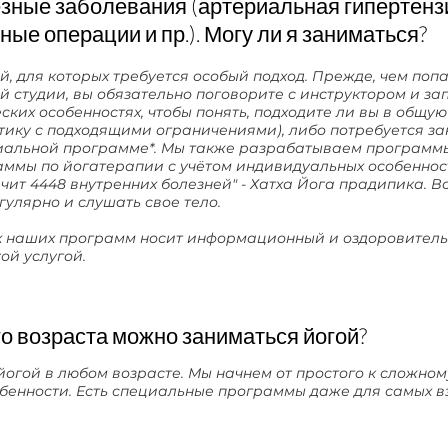
езные заболевания (артериальная гипертензи
ые операции и пр.). Могу ли я заниматься?
й, для которых требуется особый подход. Прежде, чем поп
й студии, вы обязательно поговорите с инструктором и за
ких особенностях, чтобы понять, подходите ли вы в общую 
тику с подходящими ограничениями), либо потребуется з
иальной программе*. Мы также разрабатываем программ
ммы по йогатерапии с учётом индивидуальных особенност
чит 4448 внутренних болезней" - Хатха Йога прадипика. Вс
гулярно и слушать свое тело.
х наших программ носит информационный и оздоровитель
ой услугой.
ого возраста можно заниматься йогой?
огой в любом возрасте. Мы начнем от простого к сложном
бенности. Есть специальные программы даже для самых вз