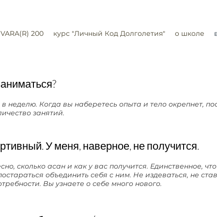
SVARA(R) 200
курс "Личный Код Долголетия"
о школе
заниматься?
з в неделю. Когда вы наберетесь опыта и тело окрепнет, п
личество занятий.
ртивный. У меня, наверное, не получится.
но, сколько асан и как у вас получится. Единственное, что
постараться объединить себя с ним. Не издеваться, не ста
требности. Вы узнаете о себе много нового.