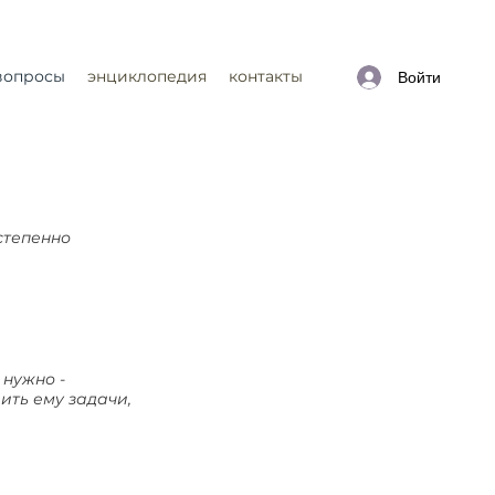
вопросы
энциклопедия
контакты
Войти
остепенно
 нужно -
вить ему задачи,