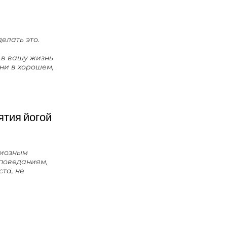
делать это.
 в вашу жизнь
ни в хорошем,
ятия йогой
гиозным
поведаниям,
та, не