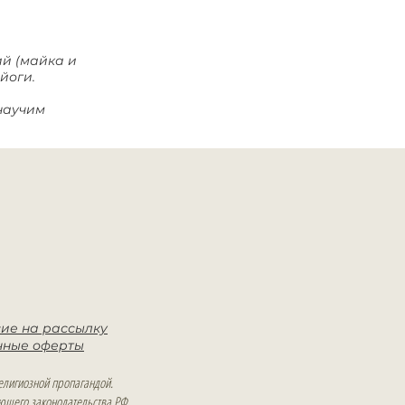
ий (майка и
йоги.
 научим
сие на рассылку
чные оферты
елигиозной пропагандой.
ующего законодательства РФ.