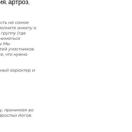
я, артроз,
асть на самое
полните анкету о
группу (где
аниматься
ы Мы
ей участников.
е, что нужно
ный характер и
у, принимая во
рослых йогов.