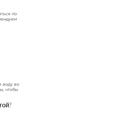
аться по
мендуем
е воду во
ы, чтобы
гой?