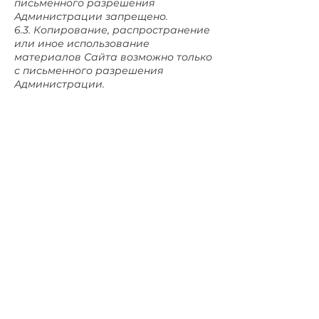
письменного разрешения
Администрации запрещено.
6.3. Копирование, распространение
или иное использование
материалов Сайта возможно только
с письменного разрешения
Администрации.
7. Заключительные положения
7.1. Настоящее Соглашение
регулируется законодательством
Российской Федерации.
Обращение с данными
регулируется политикой
конфиденциальности
https://www.isv
ara.yoga/polconf
7.2. Все споры, вытекающие из
настоящего Соглашения, подлежат
разрешению в суде по месту
жительства Администрации.
7.3. В случае признания одного из
положений настоящего Соглашения
недействительным остальные