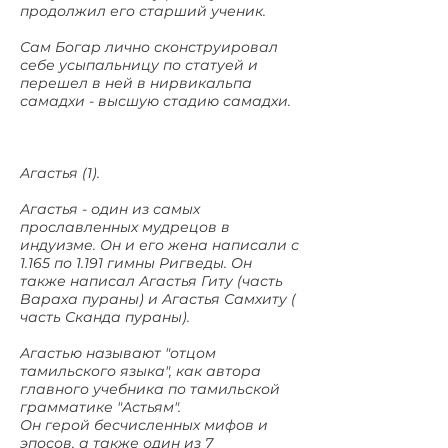
продолжил его старший ученик.
Сам Богар лично сконструировал
себе усыпальницу по статуей и
перешел в ней в нирвикальпа
самадхи - высшую стадию самадхи.
Агастья (1).
Агастья - один из самых
прославленных мудрецов в
индуизме. Он и его жена написали с
1.165 по 1.191 гимны Ригведы. Он
также написал Агастья Гиту (часть
Вараха пураны) и Агастья Самхиту (
часть Сканда пураны).
Агастью называют "отцом
тамильского языка", как автора
главного учебника по тамильской
грамматике "Астьям".
Он герой бесчисленных мифов и
эпосов, а также один из 7