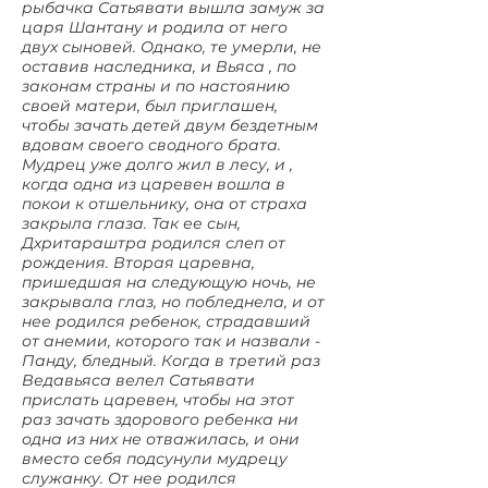
рыбачка Сатьявати вышла замуж за
царя Шантану и родила от него
двух сыновей. Однако, те умерли, не
оставив наследника, и Вьяса , по
законам страны и по настоянию
своей матери, был приглашен,
чтобы зачать детей двум бездетным
вдовам своего сводного брата.
Мудрец уже долго жил в лесу, и ,
когда одна из царевен вошла в
покои к отшельнику, она от страха
закрыла глаза. Так ее сын,
Дхритараштра родился слеп от
рождения. Вторая царевна,
пришедшая на следующую ночь, не
закрывала глаз, но побледнела, и от
нее родился ребенок, страдавший
от анемии, которого так и назвали -
Панду, бледный. Когда в третий раз
Ведавьяса велел Сатьявати
прислать царевен, чтобы на этот
раз зачать здорового ребенка ни
одна из них не отважилась, и они
вместо себя подсунули мудрецу
служанку. От нее родился