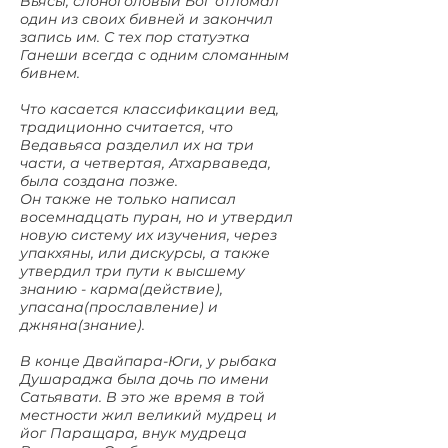
Вьясы, слоноголовый Бог отломал
один из своих бивней и закончил
запись им. С тех пор статуэтка
Ганеши всегда с одним сломанным
бивнем.
Что касается классификации вед,
традиционно считается, что
Ведавьяса разделил их на три
части, а четвертая, Атхарваведа,
была создана позже.
Он также не только написал
восемнадцать пуран, но и утвердил
новую систему их изучения, через
упакхяны, или дискурсы, а также
утвердил три пути к высшему
знанию - карма(действие),
упасана(прославление) и
джняна(знание).
В конце Двайпара-Юги, у рыбака
Душараджа была дочь по имени
Сатьявати. В это же время в той
местности жил великий мудрец и
йог Паращара, внук мудреца