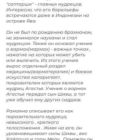
"саптарши" - главных мудрецов.
Интересно, что его барельефы
встречаются даже в Индонезии на
острове Ява.
Он не был по рождению брахманом,
но занимался науками и стал
мудрецом. Также он основал учение
о вармах(мармах) - важных точках ,
нажатие на которых может убить
или вылечить. Из этого учения
вырос отдельный раздел
медицины(варматерапия) и боевое
искусства каларипаят,
покровителем которых является
мудрец Агастья. Учение о вармах
Агастье передал сын Шивы, а тот
уже обучил ему других сиддхов.
Рамаяна описывает его как
поразительного мудреца,
невысокого , крепкого
телосложения . Живя на юге, он
уравновешивает силы Шивы , вес
Кайлаша и горы Меру . Однажды он