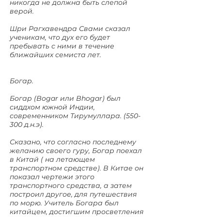
никогда не должна быть слепой
верой.
Шри Рагхавендра Свами сказал
ученикам, что дух его будет
пребывать с ними в течение
ближайших семиста лет.
Богар.
Богар (Bogar или Bhogar) был
сиддхом южной Индии,
современником Тирумуллара. (550-
300 д.н.э).
Сказано, что согласно последнему
желанию своего гуру, Богар поехал
в Китай ( на летающем
транспортном средстве). В Китае он
показал чертежи этого
транспортного средства, а затем
построил другое, для путешествия
по морю. Учитель Богара был
китайцем, достигшим просветления