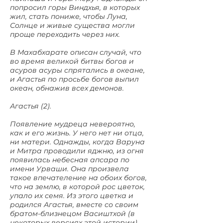
попросил горы Виндхья, в которых
жил, стать пониже, чтобы Луна,
Солнце и живые существа могли
проще переходить через них.
В Махабхарате описан случай, что
во время великой битвы богов и
асуров асуры спрятались в океане,
и Агастья по просьбе богов выпил
океан, обнажив всех демонов.
Агастья (2).
Появление мудреца невероятно,
как и его жизнь. У него нет ни отца,
ни матери. Однажды, когда Варуна
и Митра проводили яджню, из огня
появилась небесная апсара по
имени Урваши. Она произвела
такое впечателение на обоих богов,
что на землю, в которой рос цветок,
упало их семя. Из этого цветка и
родился Агастья, вместе со своим
братом-близнецом Васиштхой (в
некоторых версиях этой истории).