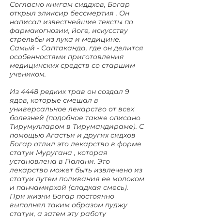
Согласно книгам сиддхов, Богар
открыл эликсир бессмертия . Он
написал известнейшие тексты по
фармакогнозии, йоге, искусству
стрельбы из лука и медицине.
Самый - Саптаканда, где он делится
особенностями приготовления
медицинских средств со старшим
учеником.
Из 4448 редких трав он создал 9
ядов, которые смешал в
универсальное лекарство от всех
болезней (подобное также описано
Тирумулларом в Тирумандираме). С
помощью Агастьи и других сидхов
Богар отлил это лекарство в форме
статуи Муругана , которая
установлена в Палани. Это
лекарство может быть извлечено из
статуи путем поливания ее молоком
и панчамирхой (сладкая смесь).
При жизни Богар постоянно
выполнял таким образом пуджу
статуи, а затем эту работу