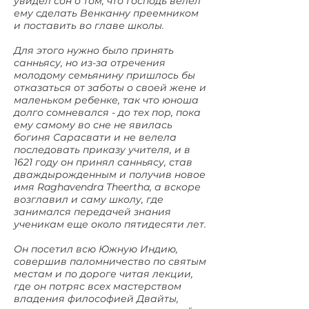
увидел сон о том, что Господь велел
ему сделать Венканну преемником
и поставить во главе школы.
Для этого нужно было принять
санньясу, но из-за отречения
молодому семьянину пришлось бы
отказаться от заботы о своей жене и
маленьком ребенке, так что юноша
долго сомневался - до тех пор, пока
ему самому во сне не явилась
богиня Сарасвати и не велела
последовать приказу учителя, и в
1621 году он принял санньясу, став
дваждырожденным и получив новое
имя Raghavendra Theertha, а вскоре
возглавил и саму школу, где
занимался передачей знания
ученикам еще около пятидесяти лет.
Он посетил всю Южную Индию,
совершив паломничество по святым
местам и по дороге читая лекции,
где он потряс всех мастерством
владения философией Двайты,