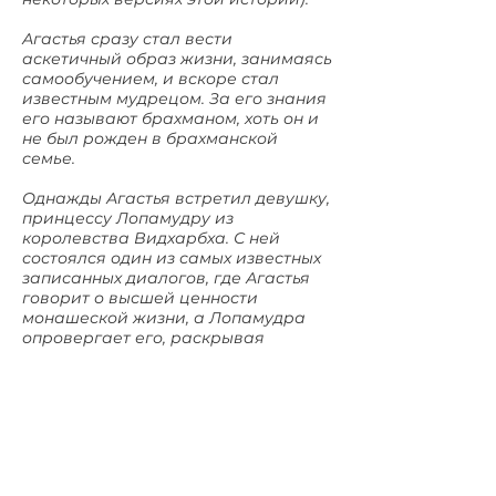
Агастья сразу стал вести
аскетичный образ жизни, занимаясь
самообучением, и вскоре стал
известным мудрецом. За его знания
его называют брахманом, хоть он и
не был рожден в брахманской
семье.
Однажды Агастья встретил девушку,
принцессу Лопамудру из
королевства Видхарбха. С ней
состоялся один из самых известных
записанных диалогов, где Агастья
говорит о высшей ценности
монашеской жизни, а Лопамудра
опровергает его, раскрывая
природу жизни и времени и говоря
о возможности счастья и
реализации и не будучи монахом.
Она с успехом соблазняет мудреца,
но когда Агастья делает
предложение, родители царевны
отказывают аскету, говоря о том, что