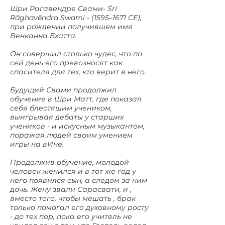
Шри Рагавендре Свами- Śrī
Rāghavēndra Swami - (1595–1671 CE),
при рождении получившем имя
Венканна Бхатта.
Он совершил столько чудес, что по
сей день его превозносят как
спасителя для тех, кто верит в него.
Будущий Свами продолжил
обучение в Шри Матт, где показал
себя блестящим учеником,
выигрывая дебаты у старших
учеников - и искусным музыкантом,
поражая людей своим умением
игры на вИне.
Продолжив обучение, молодой
человек женился и в тот же год у
него появился сын, а следом за ним
дочь. Жену звали Сарасвати, и ,
вместо того, чтобы мешать , брак
только помогал его духовному росту
- до тех пор, пока его учитель не