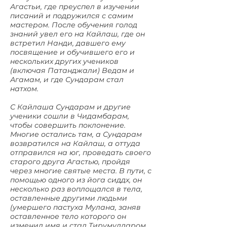
Агастьи, где преуспел в изучении
писаний и подружился с самим
мастером. После обучения голод
знаний увел его на Кайлаш, где он
встретил Нанди, давшего ему
посвящение и обучившего его и
нескольких других учеников
(включая Патанджали) Ведам и
Агамам, и где Сундарам стал
натхом.
С Кайлаша Сундарам и другие
ученики сошли в Чидамбарам,
чтобы совершить поклонение.
Многие остались там, а Сундарам
возвратился на Кайлаш, а оттуда
отправился на юг, проведать своего
старого друга Агастью, пройдя
через многие святые места. В пути, с
помощью одного из йога сиддх, он
несколько раз воплощался в тела,
оставленные другими людьми
(умершего пастуха Мулана, заняв
оставленное тело которого он
изменил имя и стал Тирумулларом,