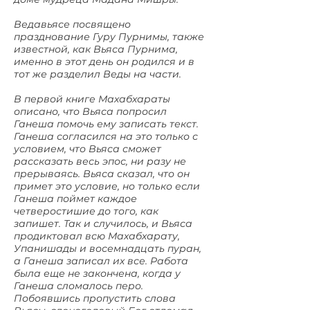
Ведавьясе посвящено
празднование Гуру Пурнимы, также
известной, как Вьяса Пурнима,
именно в этот день он родился и в
тот же разделил Веды на части.
В первой книге Махабхараты
описано, что Вьяса попросил
Ганеша помочь ему записать текст.
Ганеша согласился на это только с
условием, что Вьяса сможет
рассказать весь эпос, ни разу не
прерываясь. Вьяса сказал, что он
примет это условие, но только если
Ганеша поймет каждое
четверостишие до того, как
запишет. Так и случилось, и Вьяса
продиктовал всю Махабхарату,
Упанишады и восемнадцать пуран,
а Ганеша записал их все. Работа
была еще не закончена, когда у
Ганеша сломалось перо.
Побоявшись пропустить слова