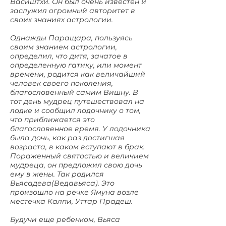
Васиштхи. Он был очень известен и
заслужил огромный авторитет в
своих знаниях астрологии.
Однажды Паращара, пользуясь
своим знанием астрологии,
определил, что дитя, зачатое в
определенную гатику, или момент
времени, родится как величайший
человек своего поколения,
благословенный самим Вишну. В
тот день мудрец путешествовал на
лодке и сообщил лодочнику о том,
что приближается это
благословенное время. У лодочника
была дочь, как раз достигшая
возраста, в каком вступают в брак.
Пораженный святостью и величием
мудреца, он предложил свою дочь
ему в жены. Так родился
Вьясадева(Ведавьяса). Это
произошло на речке Ямуна возле
местечка Калпи, Уттар Прадеш.
Будучи еще ребенком, Вьяса