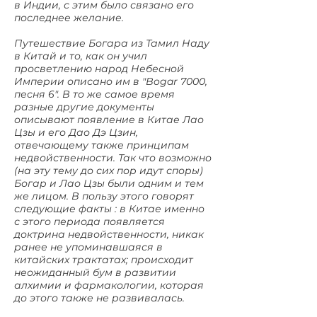
в Индии, с этим было связано его
последнее желание.
Путешествие Богара из Тамил Наду
в Китай и то, как он учил
просветлению народ Небесной
Империи описано им в "Bogar 7000,
песня 6". В то же самое время
разные другие документы
описывают появление в Китае Лао
Цзы и его Дао Дэ Цзин,
отвечающему также принципам
недвойственности. Так что возможно
(на эту тему до сих пор идут споры)
Богар и Лао Цзы были одним и тем
же лицом. В пользу этого говорят
следующие факты : в Китае именно
с этого периода появляется
доктрина недвойственности, никак
ранее не упоминавшаяся в
китайских трактатах; происходит
неожиданный бум в развитии
алхимии и фармакологии, которая
до этого также не развивалась.