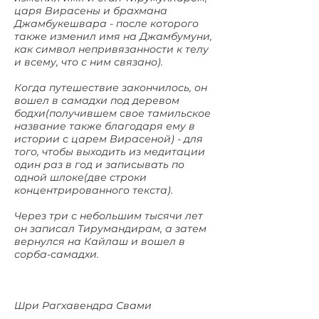
царя Вирасены и брахмана
Джамбукешвара - после которого
также изменил имя на Джамбумуни,
как символ непривязанности к телу
и всему, что с ним связано).
Когда путешествие закончилось, он
вошел в самадхи под деревом
бодхи(получившем свое тамильское
название также благодаря ему в
истории с царем Вирасеной) - для
того, чтобы выходить из медитации
один раз в год и записывать по
одной шлоке(две строки
концентрированного текста).
Через три с небольшим тысячи лет
он записал Тирумандирам, а затем
вернулся на Кайлаш и вошел в
сорба-самадхи.
Шри Рагхавендра Свами