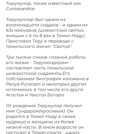
Тирумулар, также известный как
Cuntaranātar.
Тирумуллар был одним из
восемнадцати сиддхов - и одним из
63х наянаров (шиваитских святых,
живших с 6 по 8 век в Тамил Наду).
Приставка Тиру в переводе с
тамильского значит "Святой".
Три тысячи стихов главной работы
его жизни - Тирумандирам-
составляют часть тамильской
шиваистской сиддханты.Его
собственная биография изложена в
Periya Puranam и некоторых других
источниках, в том числе его друга
Агастьи и текстах Богара.
От рождения Тирумулар получил
имя Сундарам(красивый). Он
родился в Тамил Наду в семье
мудреца и женщины из более
низкой касты. В юном возрасте он
поступил в Тамил-сангху - школу