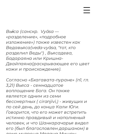
Вья́са (санскр. Vyāsa —
«разделение», «подробное
изложение») также известен как
Ведавьяса(veda-vyāsa, "тот, кто
разделил Веды") , Вьясадева,
Бадараяна или Кришна-
Двайпаяна(раскрывающее его цвет
кожи и происхождение).
Согласно «Бхагавата-пуране» (п1, гл.
3,21) Вьяса - семнадцатое
воплощение Бога. Он также
является одним из семи
бессмертных ( ciranjīvī,) - живущих и
по сей день, до конца Кали Юги.
Говорится, что его может встретить
истинно правдивый и наполненый
человек, и что Шанкарачарья видел
его (был благословлен даршаном) в
доме мудреца Мадана Мишры.