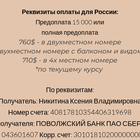
Реквизиты оплаты для России:
Предоплата 15 000 или
полная предоплата
760$ - в двухместном номере
 двухместном номере с балконом и видо
710$ - в 4х местном номере
*по текущему курсу
По реквизитам:
Получатель: Никитина Ксения Владимировн
Номер счета: 40817810354406319698
 получателя: ПОВОЛЖСКИЙ БАНК ПАО СБЕ
 043601607 Корр. счет: 301018102000000