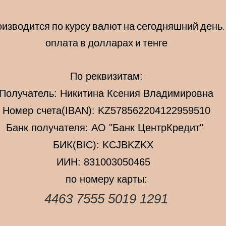
оизводится по курсу валют на сегодняшний день
оплата в долларах и тенге
По реквизитам:
Получатель: Никитина Ксения Владимировна
Номер счета(IBAN): KZ578562204122959510
Банк получателя: АО "Банк ЦентрКредит"
БИК(BIC): KCJBKZKX
ИИН: 831003050465
по номеру карты:
4463 7555 5019 1291