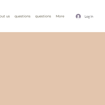
out us
questions
questions
More
Log In