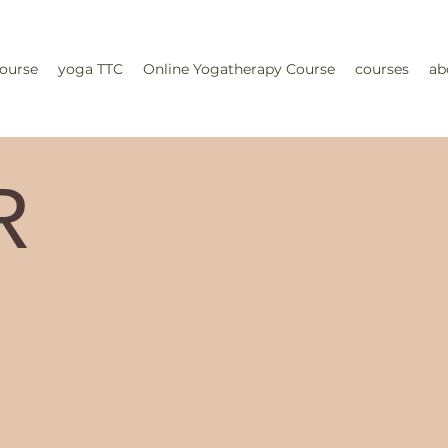
ourse
yoga TTC
Online Yogatherapy Course
courses
ab
R