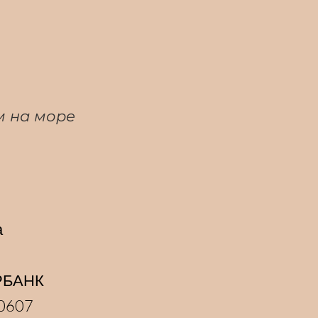
м на море
а
РБАНК
00607