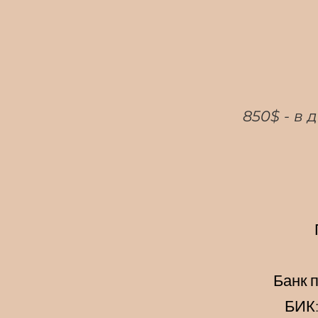
850$ - в
Банк
БИК: