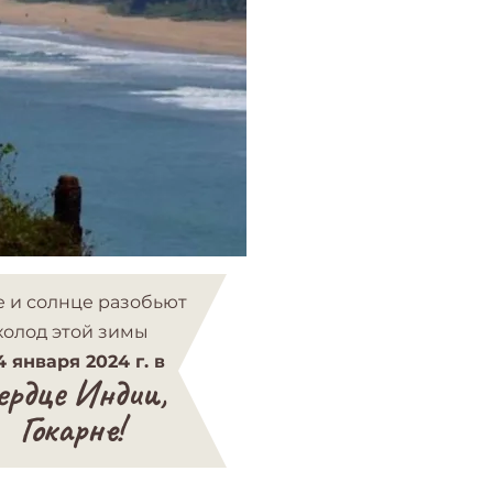
 и солнце разобьют
холод этой зимы
4 января
2024 г. в
ердце Индии,
Гокарне!