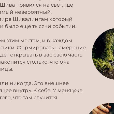
 Шива появился на свет, где
амый невероятный,
мире Шивалингам который
и было еще тысячи событий.
м этим местам, и в каждом
актики. Формировать намерение.
дет открывать в вас свою часть
накопится столько, что она
ницы.
али никогда. Это внешнее
щее внутрь. К себе. У меня уже
того, что там случится.