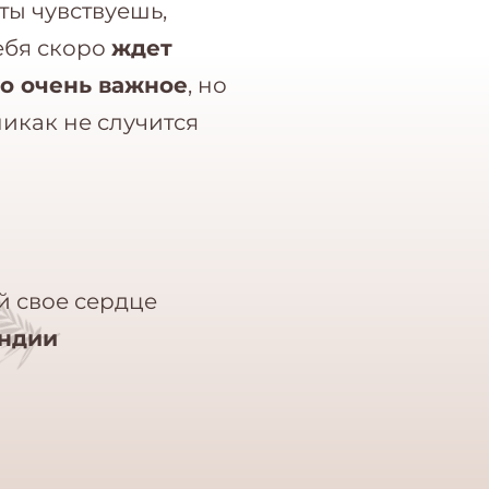
 ты чувствуешь,
тебя скоро
ждет
то очень важное
, но
никак не случится
й свое сердце
Индии