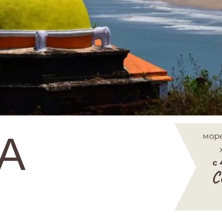
A
море
с 
С