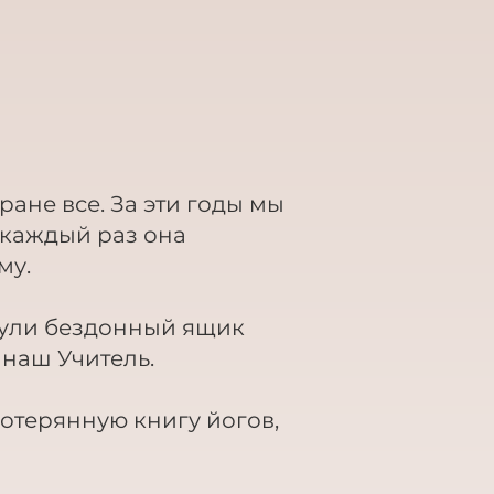
тране все. За эти годы мы
и каждый раз она
му.
нули бездонный ящик
т наш Учитель.
отерянную книгу йогов,
.