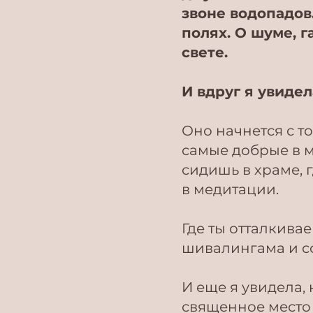
звоне водопадов
полях. О шуме, 
свете.
И вдруг я увидел
Оно начнется с то
самые добрые в м
сидишь в храме, 
в медитации.
Где ты отталкива
шивалингама и со
И еще я увидела,
священное место 