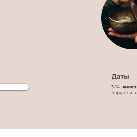
Даты
3-14
январ
Каруре и з