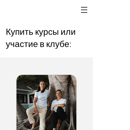
Купить курсы или
участие в клубе: