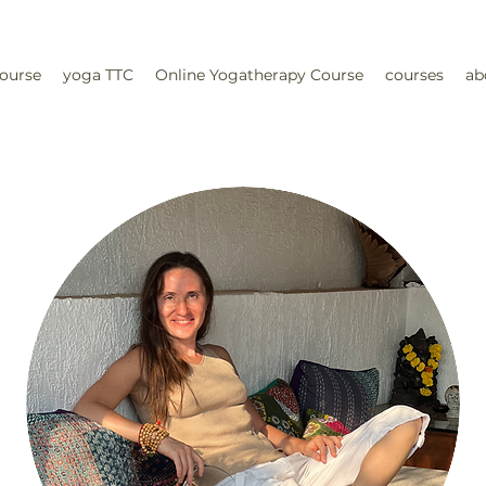
ourse
yoga TTC
Online Yogatherapy Course
courses
ab