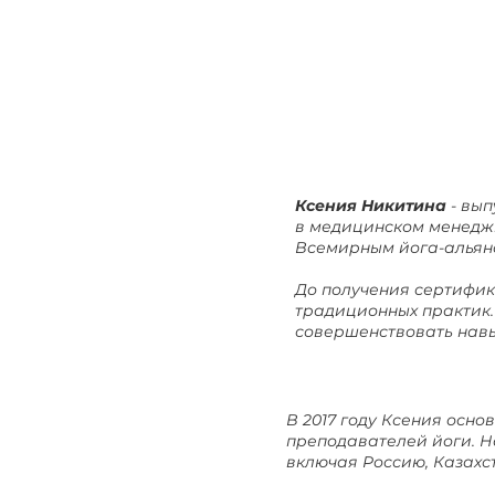
Ксения Никитина
- вып
в медицинском менеджм
Всемирным йога-альянсо
До получения сертифик
традиционных практик.
совершенствовать навы
В 2017 году Ксения осн
преподавателей йоги. Н
включая Россию, Казахс