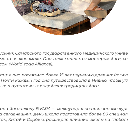
ускник Самарского государственного медицинского унив
енте и экономике. Она также является мастером йоги, 
м (World Yoga Alliance).
ации она посвятила более 15 лет изучению древних йогиче
 Почти каждый год она путешествовала в Индию, чтобы уг
ки в аутентичных индийских традициях йоги.
овала йога-школу ISVARA – международно-признанные кур
а сегодняшний день школа подготовила более 80 специали
тан, Китай и Сербию, расширяя влияние школы на глобал