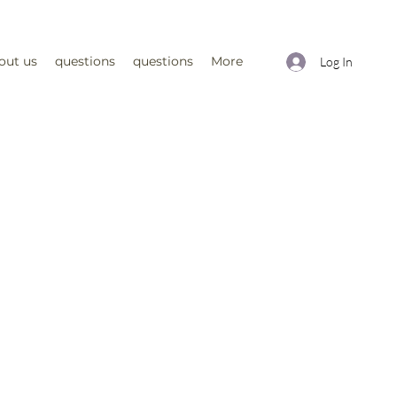
out us
questions
questions
More
Log In