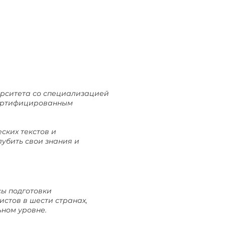
ерситета со специализацией
сертифицированным
ских текстов и
лубить свои знания и
сы подготовки
стов в шести странах,
ьном уровне.