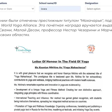
сении были отмечены престижным титулом "Махачарья", п
World Yoga Alliance. Эта почётная награда вручается вы
Свами, Малай Десаи, профессор Нестор Чезарини и Марч
своих областях.