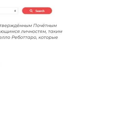
одтверждённым Почётным
дающимся личностям, таким
елло Реботтаро, которые